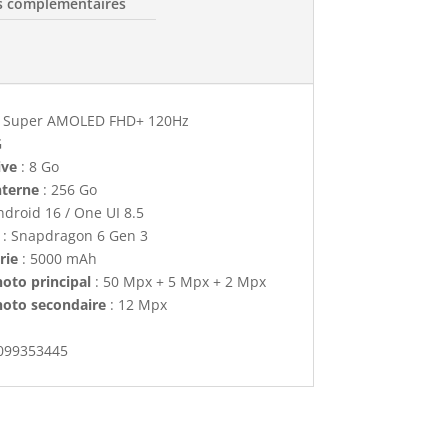
s complémentaires
" Super AMOLED FHD+ 120Hz
G
ive
: 8 Go
nterne
: 256 Go
ndroid 16 / One UI 8.5
: Snapdragon 6 Gen 3
rie
: 5000 mAh
oto principal
: 50 Mpx + 5 Mpx + 2 Mpx
hoto secondaire
: 12 Mpx
099353445