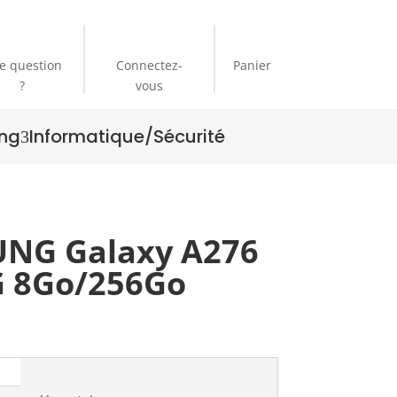
e question
Connectez-
Panier
?
vous
ng
Informatique/Sécurité
3
NG Galaxy A276
G 8Go/256Go