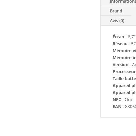
Information
Brand
Avis (0)
Écran
: 6,7
Réseau
: 5
Mémoire v
Mémoire i
Version
: A
Processeur
Taille batte
Appareil ph
Appareil p
NFC
: Oui
EAN
: 8806