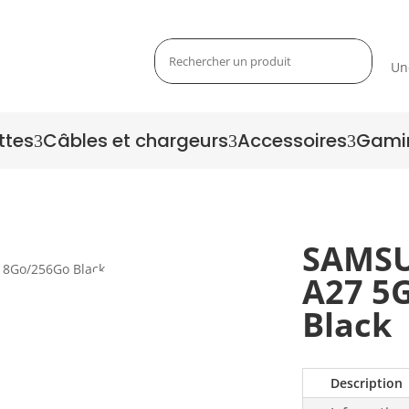
Un
ttes
Câbles et chargeurs
Accessoires
Gami
3
3
3
SAMSU
A27 5
Zoom
Black
Description