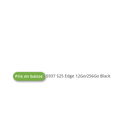
Samsung Galaxy S937 S25 Edge 12Go/256Go Black
Prix en baisse