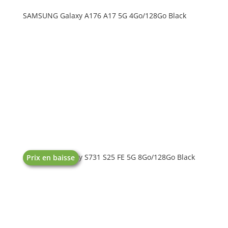
SAMSUNG Galaxy A176 A17 5G 4Go/128Go Black
SAMSUNG Galaxy S731 S25 FE 5G 8Go/128Go Black
Prix en baisse