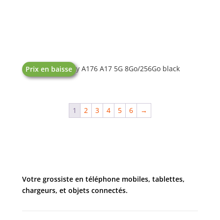
SAMSUNG Galaxy A176 A17 5G 8Go/256Go black
Prix en baisse
1
2
3
4
5
6
→
Votre grossiste en téléphone mobiles, tablettes,
chargeurs, et objets connectés.