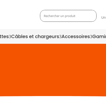
Un
ttes
Câbles et chargeurs
Accessoires
Gami
3
3
3