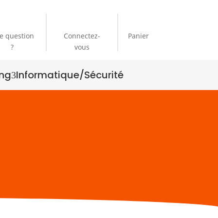
e question
Connectez-
Panier
?
vous
ng
Informatique/Sécurité
3