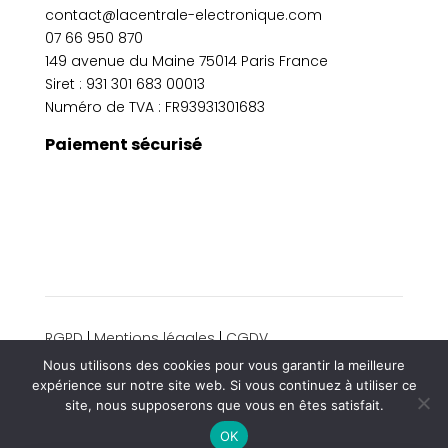
contact@lacentrale-electronique.com
07 66 950 870
149 avenue du Maine 75014 Paris France
Siret :
931 301 683 00013
Numéro de TVA : FR93931301683
Paiement sécurisé
RGPD
|
Mentions légales
|
CGDV
© 2024 La centrale électronique. Tous droits
Nous utilisons des cookies pour vous garantir la meilleure
réservés.
expérience sur notre site web. Si vous continuez à utiliser ce
site, nous supposerons que vous en êtes satisfait.
OK