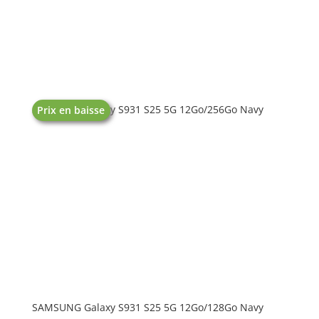
SAMSUNG Galaxy S931 S25 5G 12Go/256Go Navy
Prix en baisse
SAMSUNG Galaxy S931 S25 5G 12Go/128Go Navy