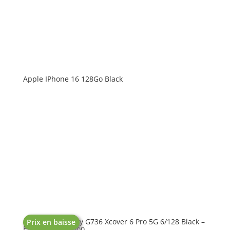
Apple IPhone 16 128Go Black
SAMSUNG Galaxy G736 Xcover 6 Pro 5G 6/128 Black –
Prix en baisse
Enterprise Edition