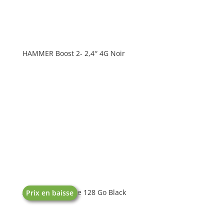
HAMMER Boost 2- 2,4″ 4G Noir
APPLE IPhone 16e 128 Go Black
Prix en baisse