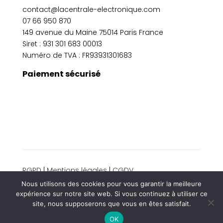
contact@lacentrale-electronique.com
07 66 950 870
149 avenue du Maine 75014 Paris France
Siret :
931 301 683 00013
Numéro de TVA : FR93931301683
Paiement sécurisé
RGPD
|
Mentions légales
|
CGDV
© 2024 La centrale électronique. Tous droits
Nous utilisons des cookies pour vous garantir la meilleure
réservés.
expérience sur notre site web. Si vous continuez à utiliser ce
site, nous supposerons que vous en êtes satisfait.
OK