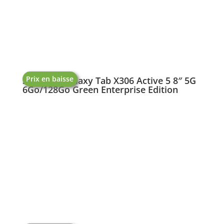
Prix en baisse
Samsung Galaxy Tab X306 Active 5 8″ 5G
6Go/128Go Green Enterprise Edition