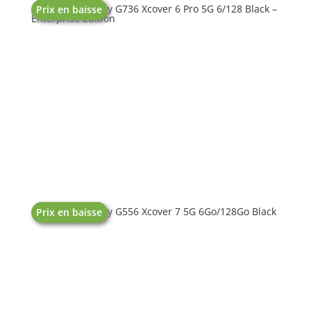
SAMSUNG Galaxy G736 Xcover 6 Pro 5G 6/128 Black –
Prix en baisse
Enterprise Edition
SAMSUNG Galaxy G556 Xcover 7 5G 6Go/128Go Black
Prix en baisse