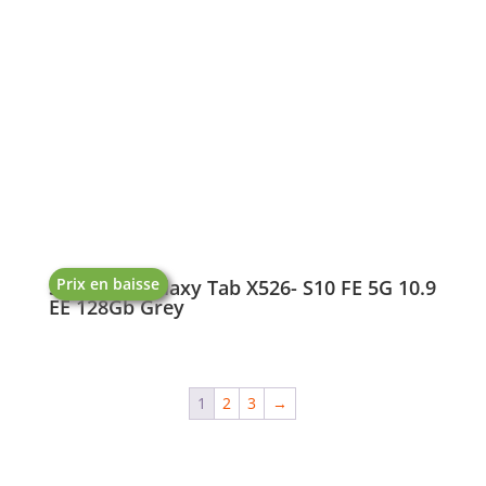
Prix en baisse
Samsung Galaxy Tab X526- S10 FE 5G 10.9
EE 128Gb Grey
1
2
3
→