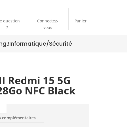
e question
Connectez-
Panier
?
vous
ng
Informatique/Sécurité
3
I Redmi 15 5G
28Go NFC Black
s complémentaires