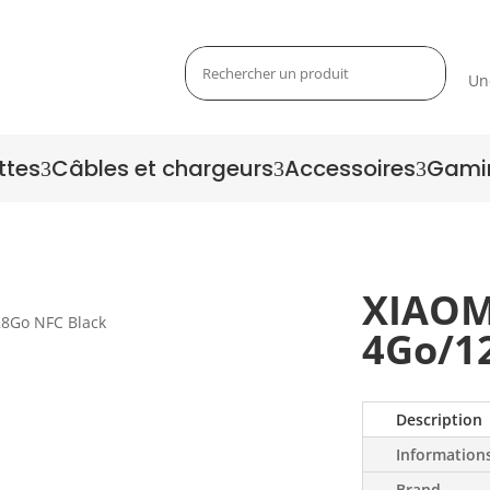
Un
ttes
Câbles et chargeurs
Accessoires
Gami
3
3
3
XIAOM
4Go/1
Zoom
Description
Information
Brand