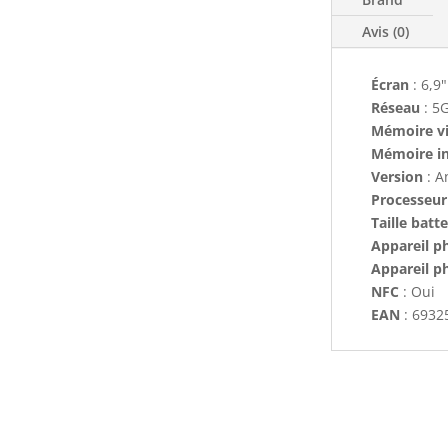
Avis (0)
Écran
: 6,9
Réseau
: 5
Mémoire v
Mémoire i
Version
: A
Processeur
Taille batte
Appareil ph
Appareil p
NFC
: Oui
EAN
: 6932