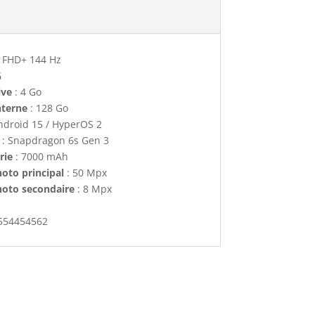
" FHD+ 144 Hz
G
ive
: 4 Go
nterne
: 128 Go
ndroid 15 / HyperOS 2
: Snapdragon 6s Gen 3
rie
: 7000 mAh
oto principal
: 50 Mpx
hoto secondaire
: 8 Mpx
554454562