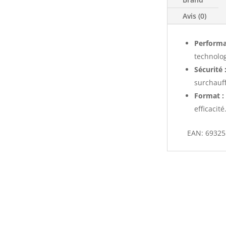
Avis (0)
Performa
technolog
Sécurité 
surchauff
Format :
efficacité
EAN: 6932