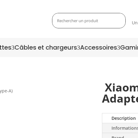
Un
ttes
Câbles et chargeurs
Accessoires
Gami
3
3
3
Xiaom
Adapte
Zoom
Description
Information
Brand