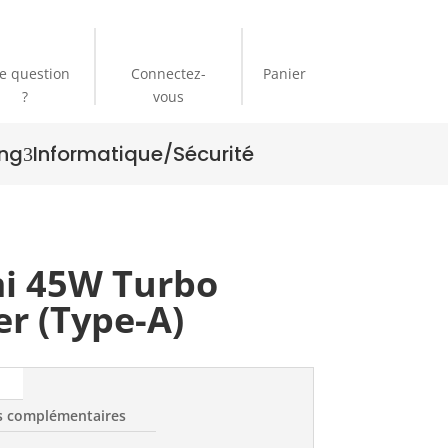
e question
Connectez-
Panier
?
vous
ng
Informatique/Sécurité
3
i 45W Turbo
r (Type-A)
s complémentaires