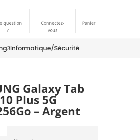
e question
Connectez-
Panier
?
vous
ng
Informatique/Sécurité
3
NG Galaxy Tab
10 Plus 5G
256Go – Argent