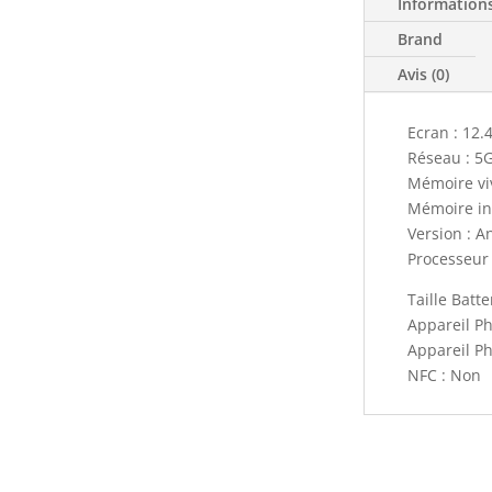
Information
Brand
Avis (0)
Ecran : 12.
Réseau : 5
Mémoire viv
Mémoire in
Version : A
Processeur
Taille Batt
Appareil Ph
Appareil P
NFC : Non