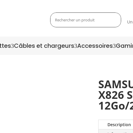
Un
ttes
Câbles et chargeurs
Accessoires
Gami
3
3
3
SAMSU
X826 S
Zoom
12Go/
Description