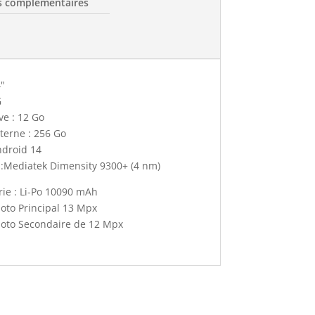
s complémentaires
4"
G
e : 12 Go
terne : 256 Go
ndroid 14
 :Mediatek Dimensity 9300+ (4 nm)
erie : Li-Po 10090 mAh
oto Principal 13 Mpx
hoto Secondaire de 12 Mpx