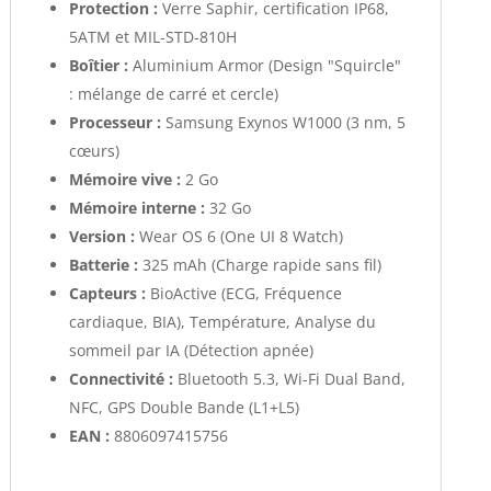
Protection :
Verre Saphir, certification IP68,
5ATM et MIL-STD-810H
Boîtier :
Aluminium Armor (Design "Squircle"
: mélange de carré et cercle)
Processeur :
Samsung Exynos W1000 (3 nm, 5
cœurs)
Mémoire vive :
2 Go
Mémoire interne :
32 Go
Version :
Wear OS 6 (One UI 8 Watch)
Batterie :
325 mAh (Charge rapide sans fil)
Capteurs :
BioActive (ECG, Fréquence
cardiaque, BIA), Température, Analyse du
sommeil par IA (Détection apnée)
Connectivité :
Bluetooth 5.3, Wi-Fi Dual Band,
NFC, GPS Double Bande (L1+L5)
EAN :
8806097415756