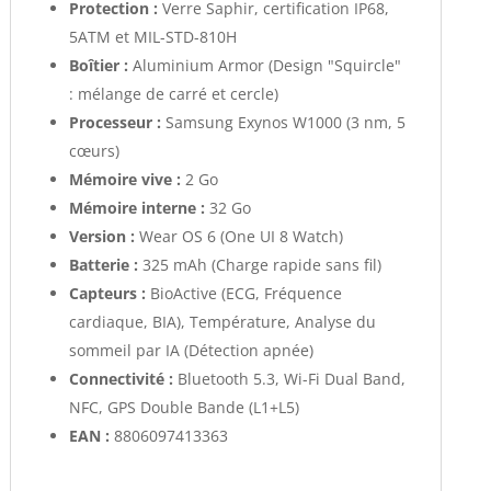
Protection :
Verre Saphir, certification IP68,
5ATM et MIL-STD-810H
Boîtier :
Aluminium Armor (Design "Squircle"
: mélange de carré et cercle)
Processeur :
Samsung Exynos W1000 (3 nm, 5
cœurs)
Mémoire vive :
2 Go
Mémoire interne :
32 Go
Version :
Wear OS 6 (One UI 8 Watch)
Batterie :
325 mAh (Charge rapide sans fil)
Capteurs :
BioActive (ECG, Fréquence
cardiaque, BIA), Température, Analyse du
sommeil par IA (Détection apnée)
Connectivité :
Bluetooth 5.3, Wi-Fi Dual Band,
NFC, GPS Double Bande (L1+L5)
EAN :
8806097413363