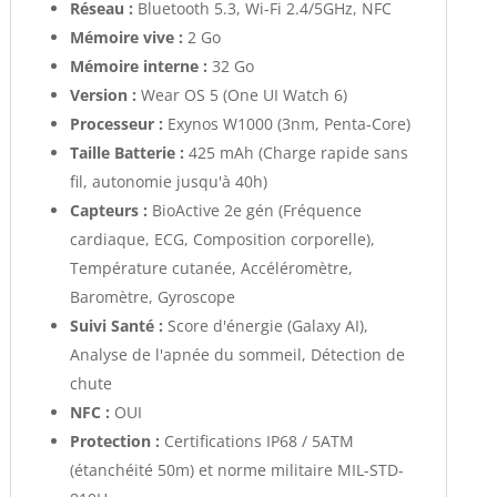
Réseau :
Bluetooth 5.3, Wi-Fi 2.4/5GHz, NFC
Mémoire vive :
2 Go
Mémoire interne :
32 Go
Version :
Wear OS 5 (One UI Watch 6)
Processeur :
Exynos W1000 (3nm, Penta-Core)
Taille Batterie :
425 mAh (Charge rapide sans
fil, autonomie jusqu'à 40h)
Capteurs :
BioActive 2e gén (Fréquence
cardiaque, ECG, Composition corporelle),
Température cutanée, Accéléromètre,
Baromètre, Gyroscope
Suivi Santé :
Score d'énergie (Galaxy AI),
Analyse de l'apnée du sommeil, Détection de
chute
NFC :
OUI
Protection :
Certifications IP68 / 5ATM
(étanchéité 50m) et norme militaire MIL-STD-