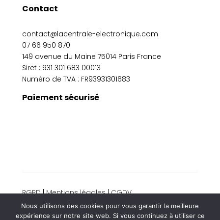
Contact
contact@lacentrale-electronique.com
07 66 950 870
149 avenue du Maine 75014 Paris France
Siret :
931 301 683 00013
Numéro de TVA : FR93931301683
Paiement sécurisé
RGPD
|
Mentions légales
|
CGDV
© 2024 La centrale électronique. Tous droits
Nous utilisons des cookies pour vous garantir la meilleure
réservés.
expérience sur notre site web. Si vous continuez à utiliser ce