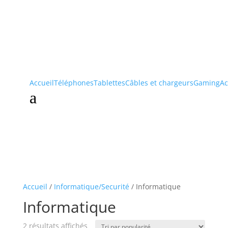
Accueil
Téléphones
Tablettes
Câbles et chargeurs
Gaming
Ac
a
Accueil
/
Informatique/Securité
/ Informatique
Informatique
2 résultats affichés