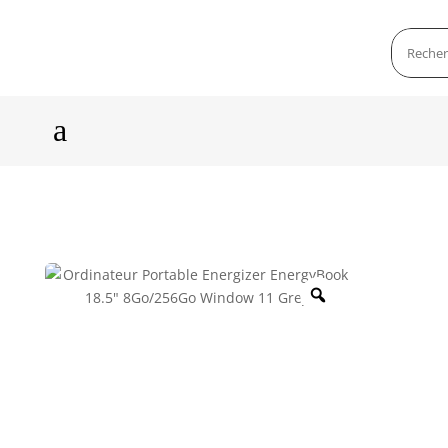
a
Zoom