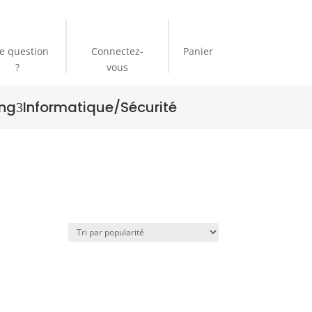
e question
Connectez-
Panier
?
vous
ng
Informatique/Sécurité
3