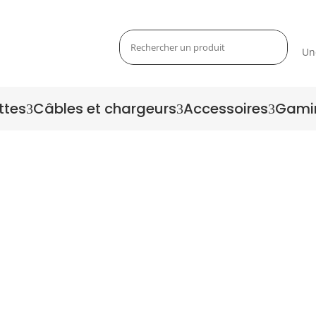
Un
ttes
Câbles et chargeurs
Accessoires
Gami
3
3
3