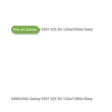
SAMSUNG Galaxy S931 S25 5G 12Go/256Go Navy
Prix en baisse
SAMSUNG Galaxy S931 S25 5G 12Go/128Go Navy