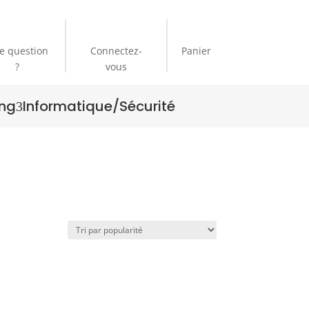
e question
Connectez-
Panier
?
vous
ng
Informatique/Sécurité
3