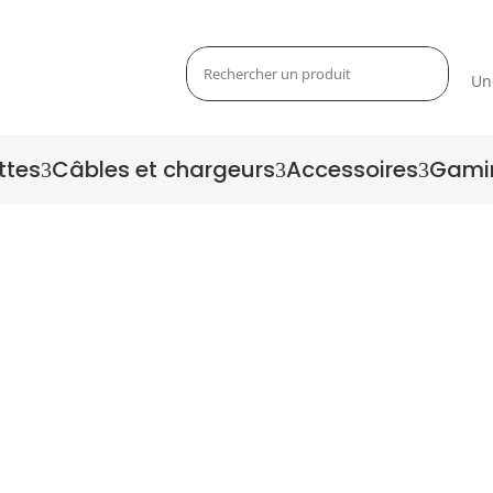
Un
ttes
Câbles et chargeurs
Accessoires
Gami
3
3
3