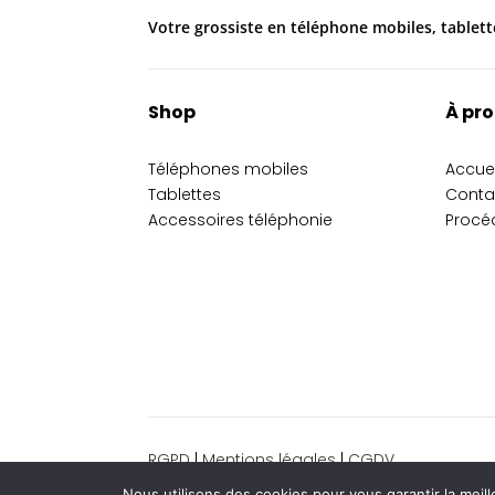
Votre grossiste en téléphone mobiles, tablett
Shop
À pr
Téléphones mobiles
Accuei
Tablettes
Conta
Accessoires téléphonie
Procé
RGPD
|
Mentions légales
|
CGDV
Nous utilisons des cookies pour vous garantir la meill