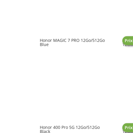
Honor MAGIC 7 PRO 12Go/512Go
SAMS
Prix
Blue
12Go
Honor 400 Pro 5G 12Go/512Go
SAMS
Prix
Black
12Go