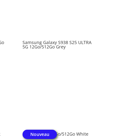
Go
Samsung Galaxy S938 S25 ULTRA
5G 12Go/512Go Grey
k
Honor 600 5G 8Go/512Go White
Nouveau