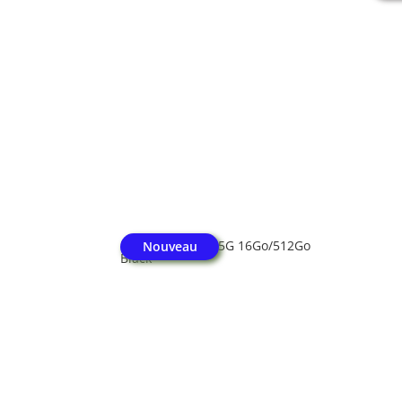
Honor Magic V5 5G 16Go/512Go
Nouveau
Black