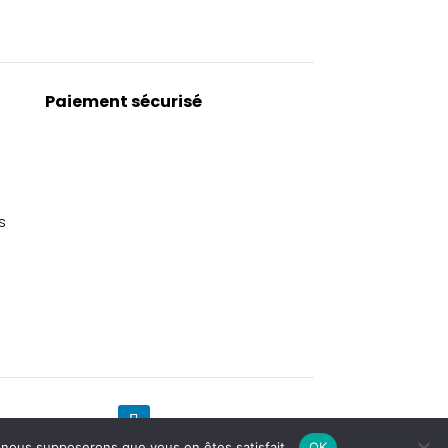
Paiement sécurisé
s
e, nous supposerons que vous en êtes satisfait.
OK