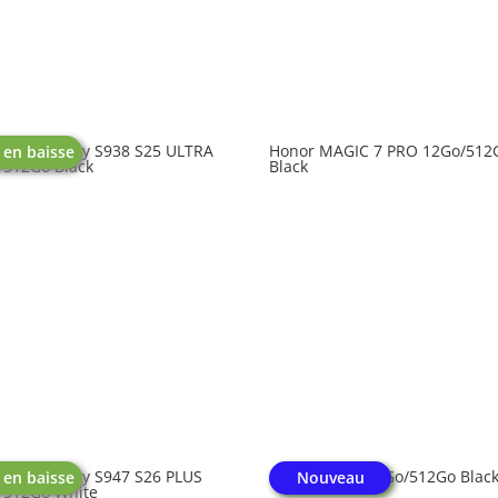
UNG Galaxy S938 S25 ULTRA
Honor MAGIC 7 PRO 12Go/512
 en baisse
/512Go Black
Black
UNG Galaxy S947 S26 PLUS
Honor 600 5G 8Go/512Go Blac
 en baisse
Nouveau
/512Go White