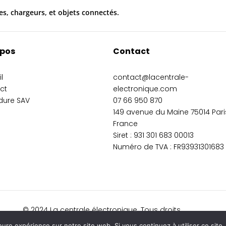
es, chargeurs, et objets connectés.
opos
Contact
l
contact@lacentrale-
ct
electronique.com
dure SAV
07 66 950 870
149 avenue du Maine 75014 Pari
France
Siret :
931 301 683 00013
Numéro de TVA : FR93931301683
© 2024 La centrale électronique. Tous droits
réservés.
eure expérience sur notre site web. Si vous continuez à utiliser ce sit