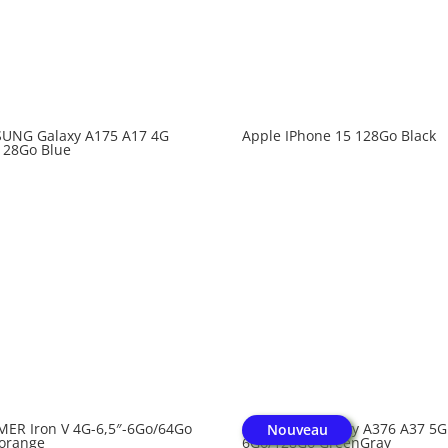
UNG Galaxy A175 A17 4G
Apple IPhone 15 128Go Black
128Go Blue
ER Iron V 4G-6,5″-6Go/64Go
SAMSUNG Galaxy A376 A37 5G
Nouveau
/orange
6Go/128Go GreenGray