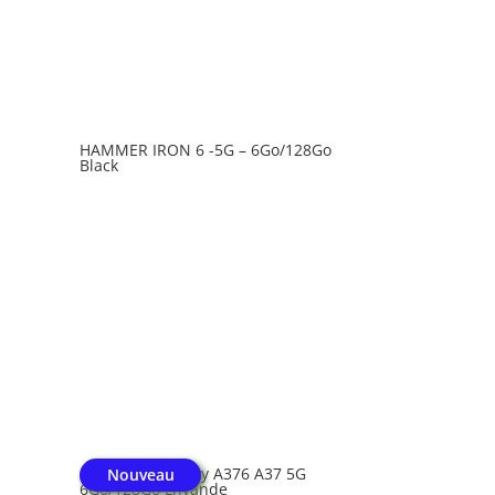
HAMMER IRON 6 -5G – 6Go/128Go
Black
SAMSUNG Galaxy A376 A37 5G
Nouveau
6Go/128Go Lnvande