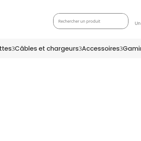
Un
ttes
Câbles et chargeurs
Accessoires
Gami
3
3
3