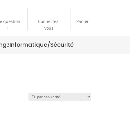
e question
Connectez-
Panier
?
vous
ng
Informatique/Sécurité
3