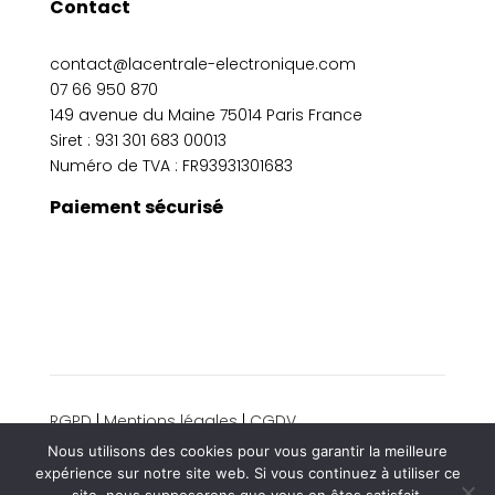
Contact
contact@lacentrale-electronique.com
07 66 950 870
149 avenue du Maine 75014 Paris France
Siret :
931 301 683 00013
Numéro de TVA : FR93931301683
Paiement sécurisé
RGPD
|
Mentions légales
|
CGDV
© 2024 La centrale électronique. Tous droits
Nous utilisons des cookies pour vous garantir la meilleure
réservés.
expérience sur notre site web. Si vous continuez à utiliser ce