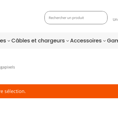
Un
tes
Câbles et chargeurs
Accessoires
Gam
3
3
3
égapixels
e sélection.