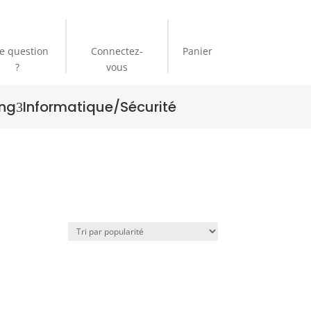
e question
Connectez-
Panier
?
vous
ng
Informatique/Sécurité
3