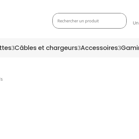
Un
ttes
Câbles et chargeurs
Accessoires
Gami
3
3
3
ls