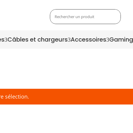
es
Câbles et chargeurs
Accessoires
Gamin
3
3
3
e sélection.