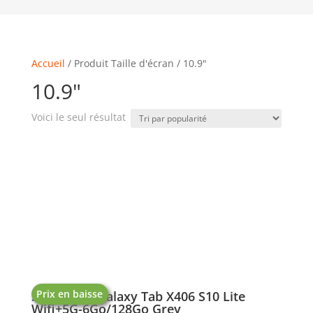
Accueil
/ Produit Taille d'écran / 10.9"
10.9"
Voici le seul résultat
Prix en baisse
SAMSUNG Galaxy Tab X406 S10 Lite
Wifi+5G-6Go/128Go Grey