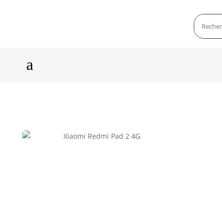
a
Zoom