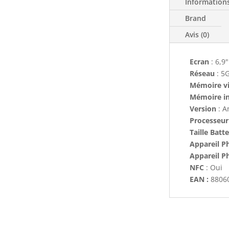
Information
Brand
Avis (0)
Ecran
: 6,9
Réseau
: 5
Mémoire v
Mémoire i
Version
: A
Processeur
Taille Batte
Appareil Ph
Appareil P
NFC
: Oui
EAN :
8806