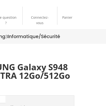
e question
Connectez-
Panier
?
vous
ng
Informatique/Sécurité
3
NG Galaxy S948
LTRA 12Go/512Go