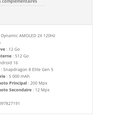
s complémentaires
" Dynamic AMOLED 2X 120Hz
G
ive
: 12 Go
nterne
: 512 Go
ndroid 16
: Snapdragon 8 Elite Gen 5
rie
: 5 000 mAh
oto Principal
: 200 Mpx
hoto Secondaire
: 12 Mpx
097827191