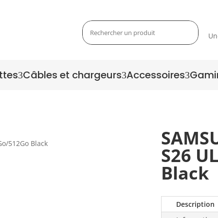
Un
ttes
Câbles et chargeurs
Accessoires
Gami
3
3
3
SAMSU
S26 U
Zoom
Black
Description