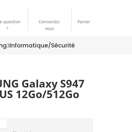
e question
Connectez-
Panier
?
vous
ng
Informatique/Sécurité
3
NG Galaxy S947
LUS 12Go/512Go