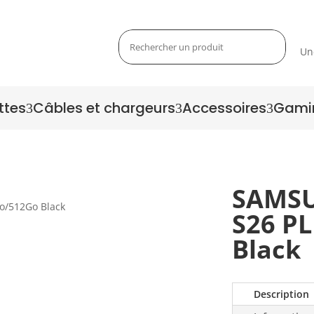
Un
ttes
Câbles et chargeurs
Accessoires
Gami
3
3
3
SAMSU
S26 P
Zoom
Black
Description