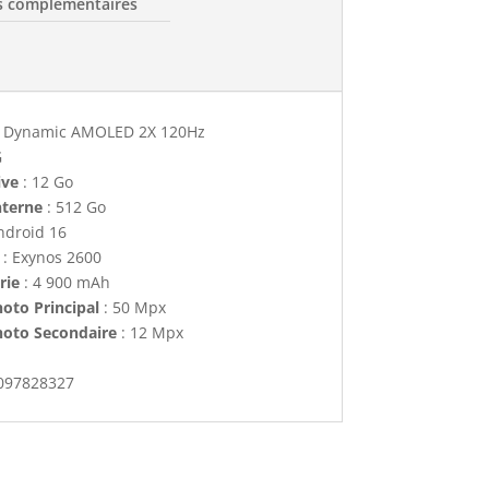
s complémentaires
" Dynamic AMOLED 2X 120Hz
G
ive
: 12 Go
nterne
: 512 Go
ndroid 16
: Exynos 2600
rie
: 4 900 mAh
oto Principal
: 50 Mpx
hoto Secondaire
: 12 Mpx
097828327