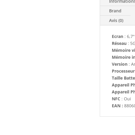
Information
Brand
Avis (0)
Ecran
: 6,7
Réseau
: 5
Mémoire v
Mémoire i
Version
: A
Processeur
Taille Batte
Appareil Ph
Appareil P
NFC
: Oui
EAN :
8806