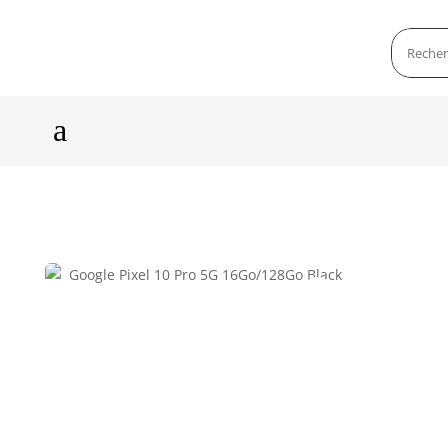
a
Zoom