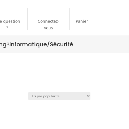
e question
Connectez-
Panier
?
vous
ng
Informatique/Sécurité
3