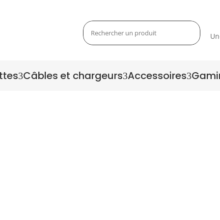
Un
ttes
Câbles et chargeurs
Accessoires
Gami
3
3
3