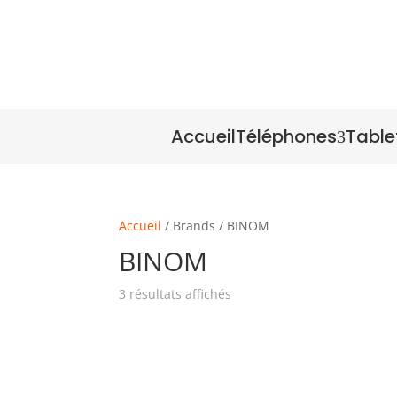
Accueil
Téléphones
Table
3
Accueil
/ Brands / BINOM
BINOM
3 résultats affichés