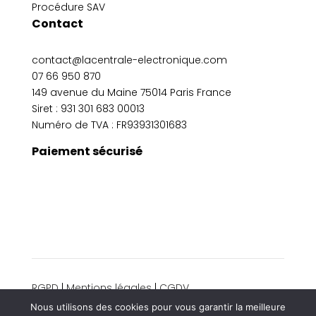
Procédure SAV
Contact
contact@lacentrale-electronique.com
07 66 950 870
149 avenue du Maine 75014 Paris France
Siret :
931 301 683 00013
Numéro de TVA : FR93931301683
Paiement sécurisé
RGPD
|
Mentions légales
|
CGDV
© 2024 La centrale électronique. Tous droits
Nous utilisons des cookies pour vous garantir la meilleure