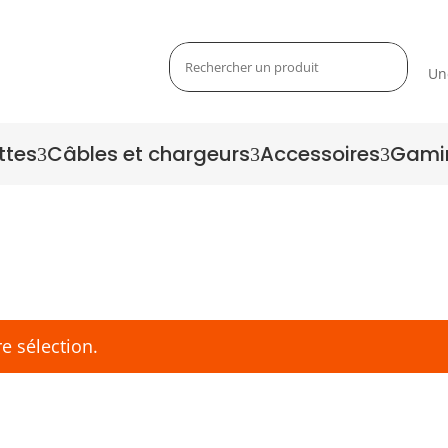
Un
ttes
Câbles et chargeurs
Accessoires
Gami
3
3
3
e sélection.