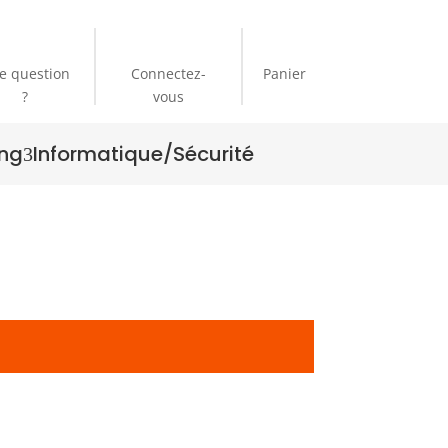
e question
Connectez-
Panier
?
vous
ng
Informatique/Sécurité
3